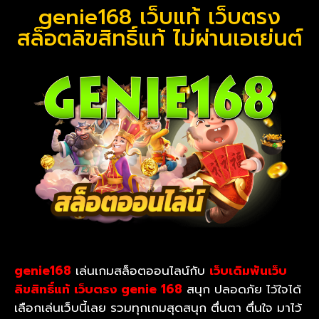
genie168 เว็บแท้ เว็บตรง
สล็อตลิขสิทธิ์แท้ ไม่ผ่านเอเย่นต์
genie168
เล่นเกมสล็อตออนไลน์กับ
เว็บเดิมพันเว็บ
ลิขสิทธิ์แท้ เว็บตรง
genie 168
สนุก ปลอดภัย ไว้ใจได้
เลือกเล่นเว็บนี้เลย รวมทุกเกมสุดสนุก ตื่นตา ตื่นใจ มาไว้