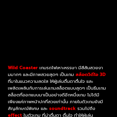
Wild Coaster
เกมรถไฟเหาะหรรษา มีสีสันสวยงา
มมากๆ และมีภาพสวยสุดๆ เป็นเกม
สล็อตวิดีโอ 3D
ที่มาในแนวความสดใส ให้ผู้เล่นตื่นตาตื่นใจ และ
เพลิดเพลินกับการเล่นเกมสล็อตแบบสุดๆ เป็นธีมเกม
สล็อตที่ออกแบบมาเป็นอย่างดีอีกหนึ่งเกม ไม่ได้มี
เพียงแค่ภาพหน้าปกที่สวยเท่านั้น ภายในตัวเกมยังมี
สัญลักษณ์พิเศษ และ
soundtrack
รวมไปถึง
effect
ในตัวเกม ที่น่าตื่นตา ตื่นใจ ทำให้ผู้เล่น