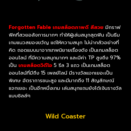
Forgotten Fable
เกมสล็อตภาพดี สีสวย
มีกราฟ
ฟิคที่สวยอลังการมากๆ ทำให้ผู้เล่นสนุกสุดฟิน เป็นธีม
เกมแนวสยองขวัญ แต่ให้ความสนุก ไม่น่ากลัวอย่างที่
คิด ถอดแบบมาจากเทพนิยายเรื่องดัง เป็นเกมสล็อต
ออนไลน์ ที่มีความสนุกมากๆ และมีค่า TP สูงถึง 97%
เป็น
เกมสล็อตวิดีโอ
5 รีล 3 แถว เป็นเกมสล็อต
ออนไลน์ที่มีถึง 15 เพลย์ไลน์ มีรางวัลแจกเยอะเป็น
พิเศษ อัตราการชนะสูง และมีมากถึง 11 สัญลักษณ์
แจกเยอะ เป็นอีกหนึ่งเกม เล่นสนุกแถมยังได้เงินรางวัล
แบบชิลล์ๆ
Wild Coaster