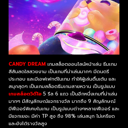
CANDY DREAM
เกมสล็อตออนไลน์หน้าเล่น ธีมเกม
สีสันสดใสสวยงาม เป็นเกมที่น่าเล่นมากๆ มีดนตรี
ประกอบ และมีเอฟเฟกต์ในเกม ทำให้ผู้เล่นตื่นเต้น และ
สนุกสุดๆ เป็นเกมสล็อตธีมเกมสายหวาน เป็นรูปแบบ
เกมสล็อตวิดีโอ
5 รีล 6 แถว เป็นอีกหนึ่งเกมที่น่าเล่น
มากๆ มีสัญลักษณ์แจกรางวัล มากถึง 9 สัญลักษณ์
มีฟีเจอร์พิเศษในเกม เป็นรูปแบบต่างๆหลายฟีเจอร์ และ
มีแจกเยอะ มีค่า TP สูง ถึง 98% เล่นสนุก ไม่เครียด
และยังได้รางวัลสูง