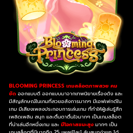
BLOOMING PRINCESS
เกมสล็อตภาพสวย คม
ชัด
ออกแบบดี ออกแบบมาจากเทพนิยายเรื่องดัง และ
มีสัญลักษณ์ในเกมที่สวยอลังการมากๆ มีเอฟเฟกต์ใน
เกม มีเสียงเพลงประกอบการเล่นเกม ที่ทำให้ผู้เล่นรู้สึก
เพลิดเพลิน สนุก และตื่นตาตื่นใจมากๆ เป็นเกมสล็อต
ที่น่าเล่นอีกหนึ่งเกม และ
มีโอกาสชนะสูง
มากๆ เป็น
เกมสล็อตที่มีมากถึง 25 เพลย์ไลน์ ลุ้นสนุกง่ายๆ ได้