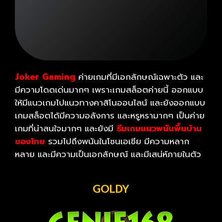
Joker Gaming
ค่ายเกมที่มีเอกลักษณ์เฉพาะตัว และ
มีความโดดเด่นมากๆ เพราะเกมสล็อตค่ายนี้ ออกแบบ
ให้มีแนวเกมไปแนวทางคาสิโนออนไลน์ และยังออกแบบ
เกมสล็อตได้มีความอลังการ และหรูหรามากๆ เป็นค่าย
เกมที่น่าสนใจมากๆ และยังมี
ธีมเกมแนวพนันพื้นบ้าน
ของไทย
รวมไปถึงพนันในโซนเอเชีย มีความหลาก
หลาย และมีความเป็นเอกลักษณ์ และมีเสน่ห์ภายในตัว
GOLDY