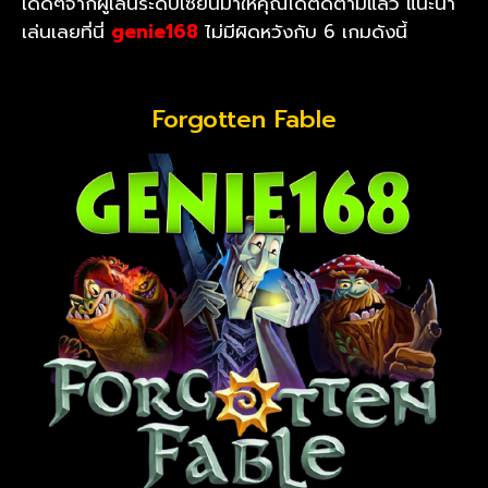
เด็ดๆจากผู้เล่นระดับเซียนมาให้คุณได้ติดตามแล้ว แนะนำ
เล่นเลยที่นี่
genie168
ไม่มีผิดหวังกับ 6 เกมดังนี้
Forgotten Fable