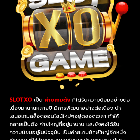
SLOTXO
เป็น
ค่ายเกมดัง
ที่ได้รับความนิยมอย่างต่อ
เนื่องมานานหลายปี มีการพัฒนาอย่างต่อเนื่อง นำ
เสนอเกมสล็อตออนไลน์ใหม่ๆอยู่ตลอดเวลา ทำให้
กลายเป็นดัง ค่ายใหญ่ที่อยู่มานาน และยังคงได้รับ
ความนิยมอยู่ในปัจจุบัน เป็นค่ายเกมยักษ์ใหญ่อีกหนึ่ง