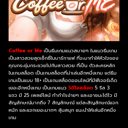
Coffee or Me
เป็นธีมเกมแนวสบายๆ ในแนวธีมเกม
เป็นสาวสวยสุดเซ็กซี่ในบาร์กาแฟ ที่จะมาทำให้หัวใจของ
คุณกระชุ่มกระชวยไปกับสาวสวย ที่เป็น ตัวละครหลัก
ในเกมสล็อต เป็นเกมสล็อตที่น่าเล่นอีกหนึ่งเกม แต่ธีม
เกมเป็นแบบ 18+ เป็นเกมสล็อตออนไลน์ที่มีฟีเจอร์เด็ด
เยอะอีกหนึ่งเกม เป็นเกมแนว
วิดีโอสล็อต
5 รีล 3
แถว มี 25 เพลย์ไลน์ ทำกำไรง่ายๆ และเอาชนะได้ไว มี
สัญลักษณ์มากถึง 7 สัญลักษณ์ แต่ละสัญลักษณ์แจก
หนัก และแจกเยอะมากๆ ลุ้นสนุก แนะนำให้เล่นอีกหนึ่ง
เกม