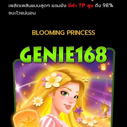
เพลิดเพลินแบบสุดๆ แถมยัง
มีค่า TP สูง
ถึง 98%
ชนะไวแน่นอน
BLOOMING PRINCESS