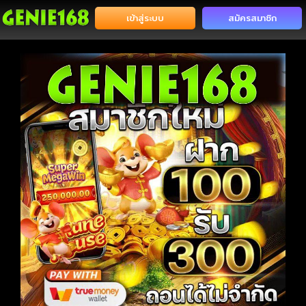
Skip
เข้าสู่ระบบ
สมัครสมาชิก
to
content