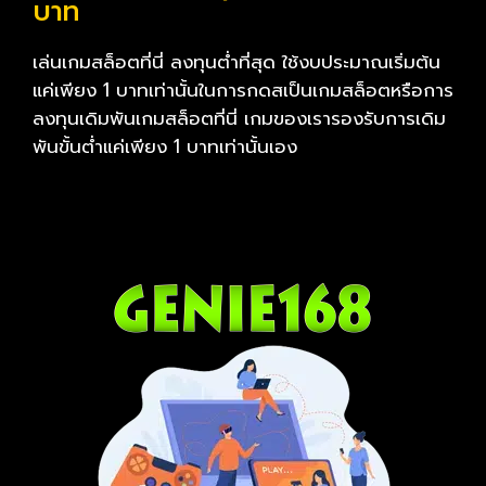
บาท
เล่นเกมสล็อตที่นี่ ลงทุนต่ำที่สุด ใช้งบประมาณเริ่มต้น
แค่เพียง 1 บาทเท่านั้นในการกดสเป็นเกมสล็อตหรือการ
ลงทุนเดิมพันเกมสล็อตที่นี่ เกมของเรารองรับการเดิม
พันขั้นต่ำแค่เพียง 1 บาทเท่านั้นเอง